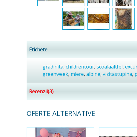
Etichete
gradinita
,
childrentour
,
scoalaaltfel
,
excur
greenweek
,
miere
,
albine
,
vizitastupina
,
p
Recenzii(3)
OFERTE ALTERNATIVE