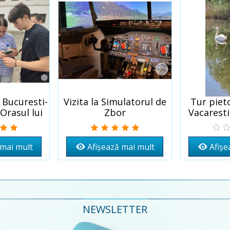
 Bucuresti-
Vizita la Simulatorul de
Tur piet
list
Adaugă la Wishlist
Adaugă la 
Orasul lui
Zbor
Vacarest
ur
V
 mai mult
Afișează mai mult
Afișe
NEWSLETTER