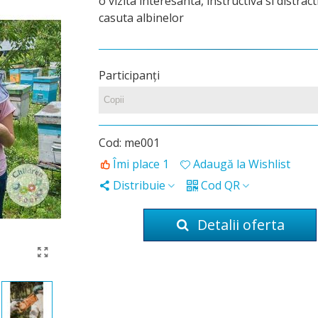
o vizita interesanta, instructiva si distract
casuta albinelor
Participanţi
Cod:
me001
Îmi place
1
Adaugă la Wishlist
Distribuie
Cod QR
Detalii oferta