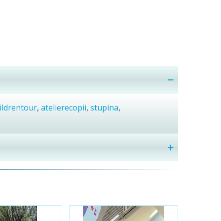
ildrentour
,
atelierecopii
,
stupina
,