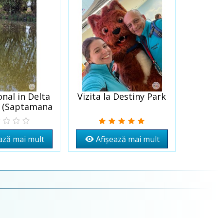
onal in Delta
Vizita la Destiny Park
Vanato
Wishlist
Adaugă la Wishlist
Adaugă
i (Saptamana
Gra
erde)
ază mai mult
Afișează mai mult
A