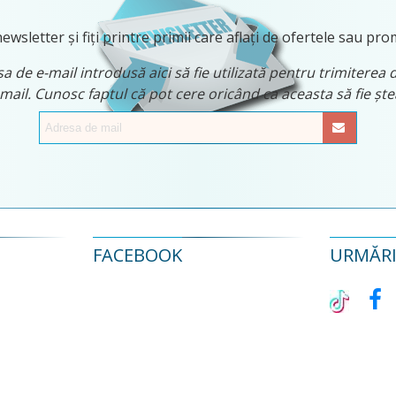
ewsletter și fiți printre primii care aflați de ofertele sau pro
 de e-mail introdusă aici să fie utilizată pentru trimiterea 
 mail. Cunosc faptul că pot cere oricând ca aceasta să fie ș
FACEBOOK
URMĂRIȚ