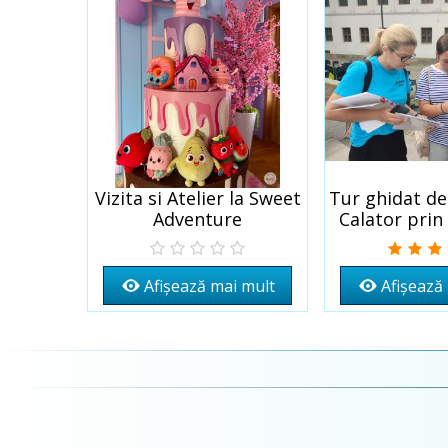
Escape
Vizita si Atelier la Sweet
Tur ghidat de
t
Adaugă la Wishlist
Adaugă la Wish
Adventure
Calator prin 
Buc
 mult
Afișează mai mult
Afișează