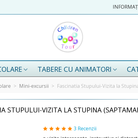
INFORMAȚI
COLARE
TABERE CU ANIMATORI
CA
olare
>
Mini-excursii
>
Fascinatia Stupului-Vizita la Stupi
IA STUPULUI-VIZITA LA STUPINA (SAPTAMA
3 Recenzii