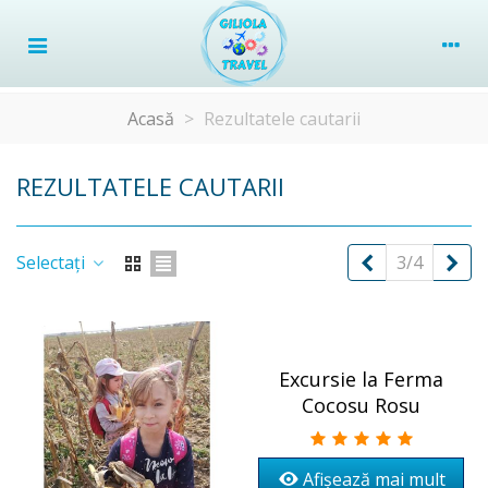
Acasă
>
Rezultatele cautarii
REZULTATELE CAUTARII
Precedent
Um
Selectați
3/4
Excursie la Ferma
Cocosu Rosu
Afișează mai mult