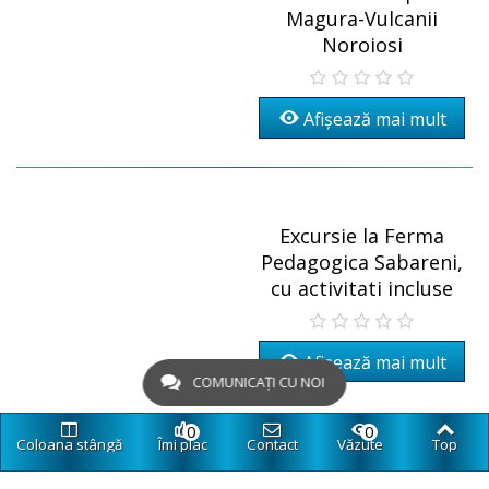
Magura-Vulcanii
Noroiosi
Afișează mai mult
Excursie la Ferma
Pedagogica Sabareni,
cu activitati incluse
Afișează mai mult
COMUNICAȚI CU NOI
0
0
Coloana stângă
Îmi plac
Contact
Văzute
Top