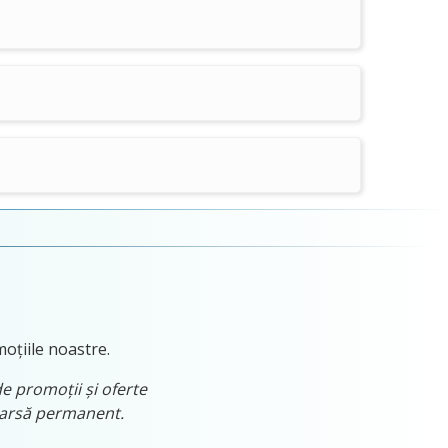
moțiile noastre.
de promoții și oferte
tearsă permanent.