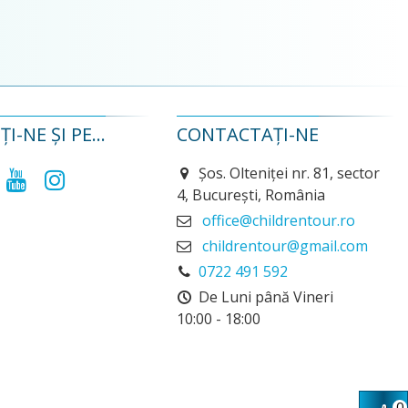
I-NE ȘI PE...
CONTACTAȚI-NE
Șos. Olteniței nr. 81, sector
4, București, România
office@childrentour.ro
childrentour@gmail.com
0722 491 592
De Luni până Vineri
10:00 - 18:00
0