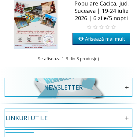
Populare Cacica, jud.
Suceava | 19-24 iulie
2026 | 6 zile/5 nopti
Afișează mai mult
Se afiseaza
1
-3 din 3 produs(e)
NEWSLETTER
LINKURI UTILE