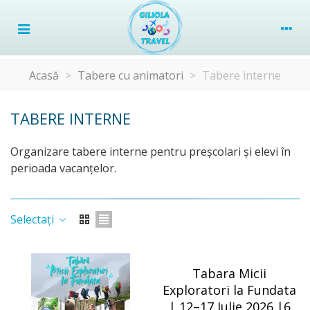
Acasă
>
Tabere cu animatori
>
Tabere interne
TABERE INTERNE
Organizare tabere interne pentru preşcolari şi elevi în
perioada vacanţelor.
Selectați
Tabara Micii
Exploratori la Fundata
| 12–17 Iulie 2026 |6