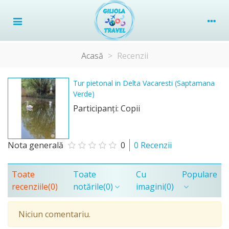
Acasă
>
Recenzii
Tur pietonal in Delta Vacaresti (Saptamana
Verde)
Participanţi: Copii
Nota generală
0
0 Recenzii
Toate
Toate
Cu
Populare
recenziile
(0)
notările
(0)
imagini
(0)
Niciun comentariu.