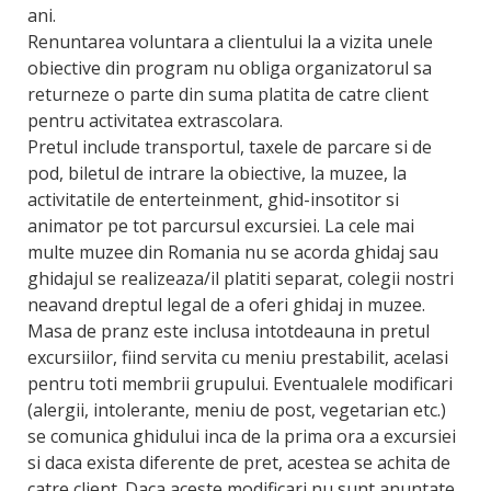
ani.
Renuntarea voluntara a clientului la a vizita unele
obiective din program nu obliga organizatorul sa
returneze o parte din suma platita de catre client
pentru activitatea extrascolara.
Pretul include transportul, taxele de parcare si de
pod, biletul de intrare la obiective, la muzee, la
activitatile de enterteinment, ghid-insotitor si
animator pe tot parcursul excursiei. La cele mai
multe muzee din Romania nu se acorda ghidaj sau
ghidajul se realizeaza/il platiti separat, colegii nostri
neavand dreptul legal de a oferi ghidaj in muzee.
Masa de pranz este inclusa intotdeauna in pretul
excursiilor, fiind servita cu meniu prestabilit, acelasi
pentru toti membrii grupului. Eventualele modificari
(alergii, intolerante, meniu de post, vegetarian etc.)
se comunica ghidului inca de la prima ora a excursiei
si daca exista diferente de pret, acestea se achita de
catre client. Daca aceste modificari nu sunt anuntate