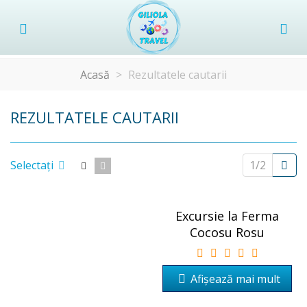
Acasă
>
Rezultatele cautarii
REZULTATELE CAUTARII
Um
Selectați
1/2
Excursie la Ferma
Cocosu Rosu
Afișează mai mult