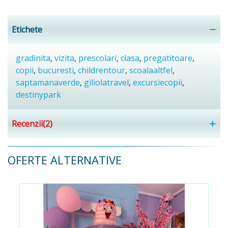
Etichete
gradinita
,
vizita
,
prescolari
,
clasa
,
pregatitoare
,
copii
,
bucuresti
,
childrentour
,
scoalaaltfel
,
saptamanaverde
,
giliolatravel
,
excursiecopii
,
destinypark
Recenzii(2)
OFERTE ALTERNATIVE