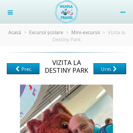
Acasă
>
Excursii școlare
>
Mini-excursii
>
Vizita la
Destiny Park
VIZITA LA
DESTINY PARK
Prec.
Urm.