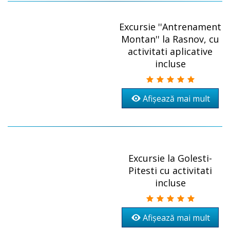
Excursie ''Antrenament
Montan'' la Rasnov, cu
activitati aplicative
incluse
Afișează mai mult
Excursie la Golesti-
Pitesti cu activitati
incluse
Afișează mai mult