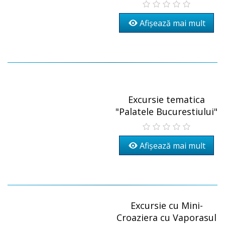
Afișează mai mult
Excursie tematica
"Palatele Bucurestiului"
Afișează mai mult
Excursie cu Mini-
Croaziera cu Vaporasul