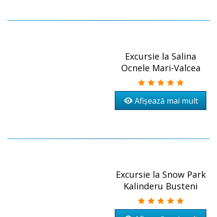
Excursie la Salina
Ocnele Mari-Valcea
Afișează mai mult
Excursie la Snow Park
Kalinderu Busteni