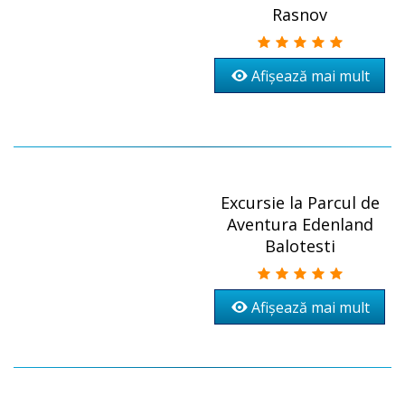
Rasnov
Afișează mai mult
Excursie la Parcul de
Aventura Edenland
Balotesti
Afișează mai mult