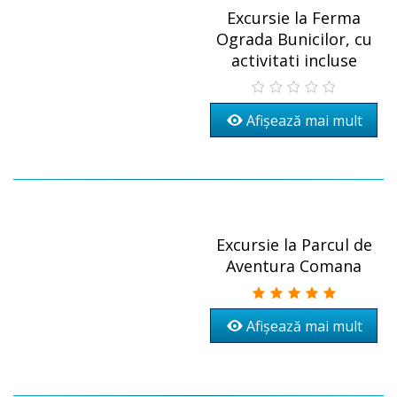
Excursie la Ferma
Ograda Bunicilor, cu
activitati incluse
Afișează mai mult
Excursie la Parcul de
Aventura Comana
Afișează mai mult