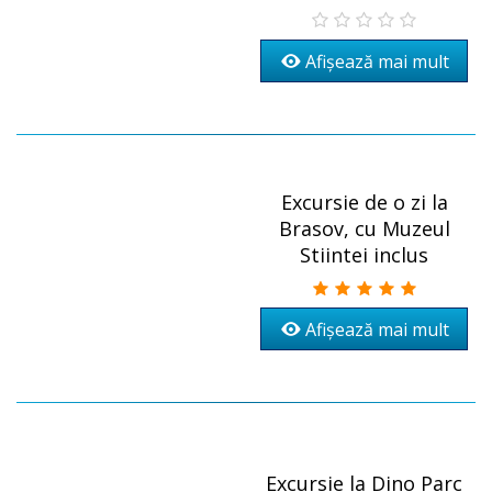
Afișează mai mult
Excursie de o zi la
Brasov, cu Muzeul
Stiintei inclus
Afișează mai mult
Excursie la Dino Parc