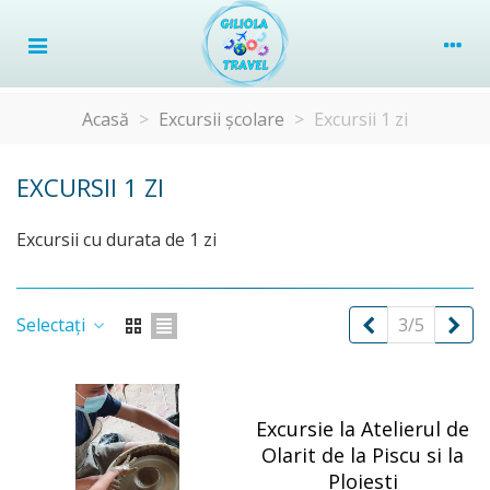
Acasă
>
Excursii școlare
>
Excursii 1 zi
EXCURSII 1 ZI
Excursii cu durata de 1 zi
Precedent
Um
Selectați
3/5
Excursie la Atelierul de
Olarit de la Piscu si la
Ploiesti