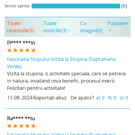
(5)
Servicii agenție
Toate
Toate
Cu
Populare
recenziile
(3)
notările
(3)
imagini
(0)
Fl**** ***in
Fascinatia Stupului-Vizita la Stupina (Saptamana
Verde)
Vizita la stupina, o activitate speciala, care se petrece
in natura, invatand ceva benefic, procesul mierii.
Felicitari pentru activitate!
11-08-2024
Raportați abuz
De ajutor?
0
0
0
Ra**** **tu
Fascinatia Stupului-Vizita la Stupina (Saptamana