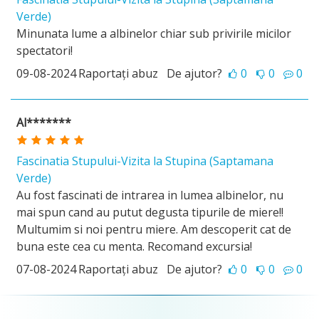
Verde)
Minunata lume a albinelor chiar sub privirile micilor
spectatori!
09-08-2024
Raportați abuz
De ajutor?
0
0
0
Al*******
Fascinatia Stupului-Vizita la Stupina (Saptamana
Verde)
Au fost fascinati de intrarea in lumea albinelor, nu
mai spun cand au putut degusta tipurile de miere!!
Multumim si noi pentru miere. Am descoperit cat de
buna este cea cu menta. Recomand excursia!
07-08-2024
Raportați abuz
De ajutor?
0
0
0