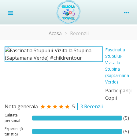
Acasă
>
Recenzii
Fascinatia
Stupului-
Vizita la
Stupina
(Saptamana
Verde)
Participanţi:
Copii
Nota generală
5
3 Recenzii
Calitate
(5)
personal
Experiență
(5)
turistică