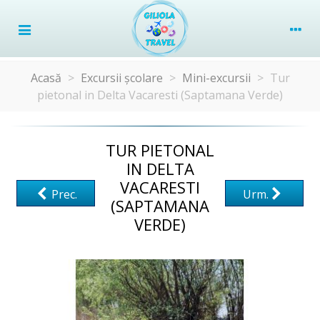
Acasă
>
Excursii școlare
>
Mini-excursii
>
Tur
pietonal in Delta Vacaresti (Saptamana Verde)
TUR PIETONAL
IN DELTA
VACARESTI
Prec.
Urm.
(SAPTAMANA
VERDE)