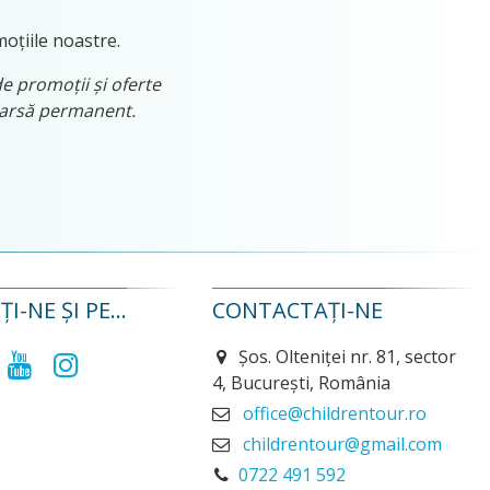
moțiile noastre.
de promoții și oferte
tearsă permanent.
I-NE ȘI PE...
CONTACTAȚI-NE
Șos. Olteniței nr. 81, sector
4, București, România
office@childrentour.ro
childrentour@gmail.com
0722 491 592