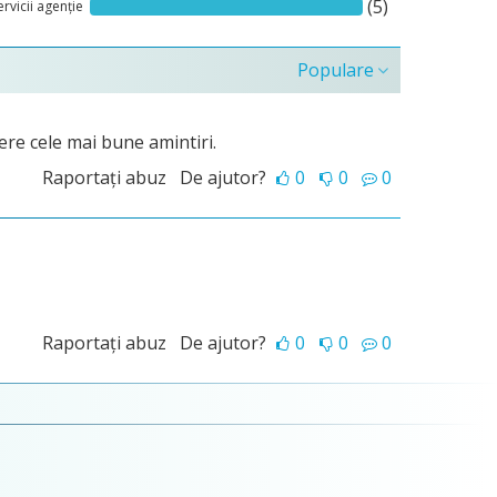
(5)
ervicii agenție
Populare
fere cele mai bune amintiri.
Raportați abuz
De ajutor?
0
0
0
Raportați abuz
De ajutor?
0
0
0