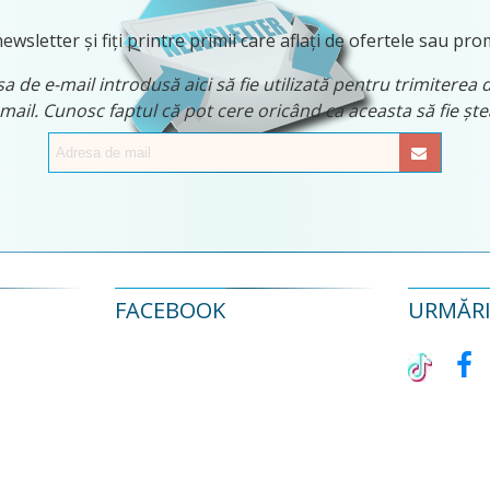
ewsletter și fiți printre primii care aflați de ofertele sau pro
 de e-mail introdusă aici să fie utilizată pentru trimiterea 
 mail. Cunosc faptul că pot cere oricând ca aceasta să fie ș
FACEBOOK
URMĂRIȚ