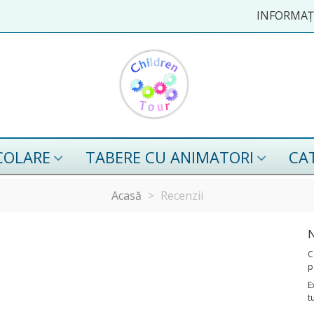
INFORMAȚI
COLARE
TABERE CU ANIMATORI
CA
Acasă
>
Recenzii
N
C
p
E
t