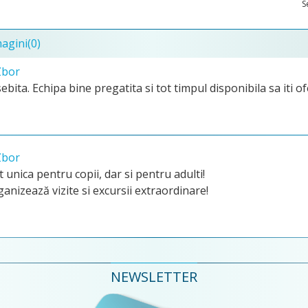
S
magini
(0)
Zbor
bita. Echipa bine pregatita si tot timpul disponibila sa iti o
Zbor
unica pentru copii, dar si pentru adulti!
anizează vizite si excursii extraordinare!
NEWSLETTER