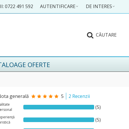
I: 0722 491 592
AUTENTIFICARE
DE INTERES
CĂUTARE
TALOAGE OFERTE
ota generală
5
2 Recenzii
alitate
(5)
ersonal
xperiență
(5)
uristică