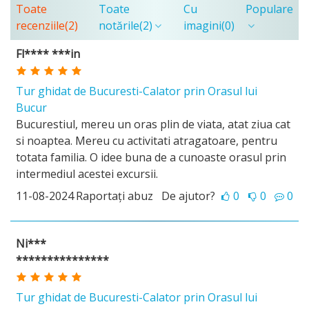
Toate
Toate
Cu
Populare
recenziile
(2)
notările
(2)
imagini
(0)
Fl**** ***in
Tur ghidat de Bucuresti-Calator prin Orasul lui
Bucur
Bucurestiul, mereu un oras plin de viata, atat ziua cat
si noaptea. Mereu cu activitati atragatoare, pentru
totata familia. O idee buna de a cunoaste orasul prin
intermediul acestei excursii.
11-08-2024
Raportați abuz
De ajutor?
0
0
0
Ni***
***************
Tur ghidat de Bucuresti-Calator prin Orasul lui