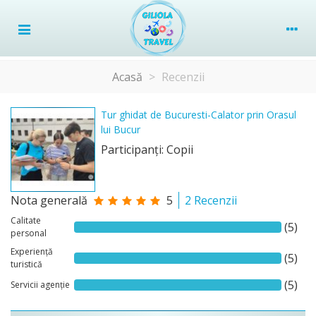
Acasă
>
Recenzii
Tur ghidat de Bucuresti-Calator prin Orasul
lui Bucur
Participanţi: Copii
Nota generală
5
2 Recenzii
Calitate
(5)
personal
Experiență
(5)
turistică
(5)
Servicii agenție