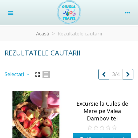
Acasă
>
Rezultatele cautarii
REZULTATELE CAUTARII
Precedent
Um
Selectați
3/4
Excursie la Cules de
Mere pe Valea
Dambovitei