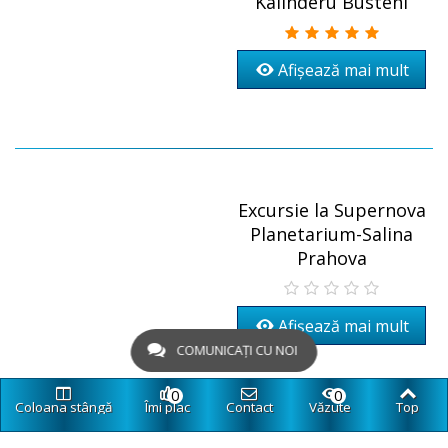
Kalinderu Busteni
Afișează mai mult
Excursie la Supernova
Planetarium-Salina
Prahova
Afișează mai mult
COMUNICAȚI CU NOI
0
0
Coloana stângă
Îmi plac
Contact
Văzute
Top