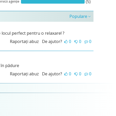
(5)
ervicii agenție
Populare
 locul perfect pentru o relaxare! ?
Raportați abuz
De ajutor?
0
0
0
e în pădure
Raportați abuz
De ajutor?
0
0
0