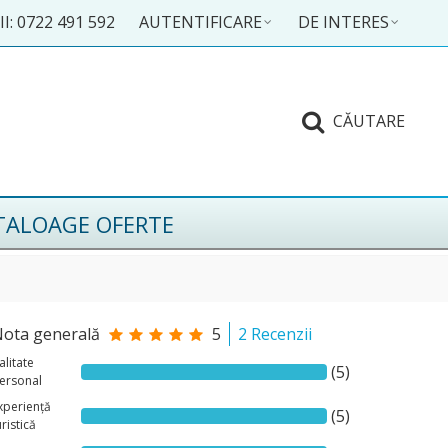
I: 0722 491 592
AUTENTIFICARE
DE INTERES
CĂUTARE
TALOAGE OFERTE
ota generală
5
2 Recenzii
alitate
(5)
ersonal
xperiență
(5)
uristică