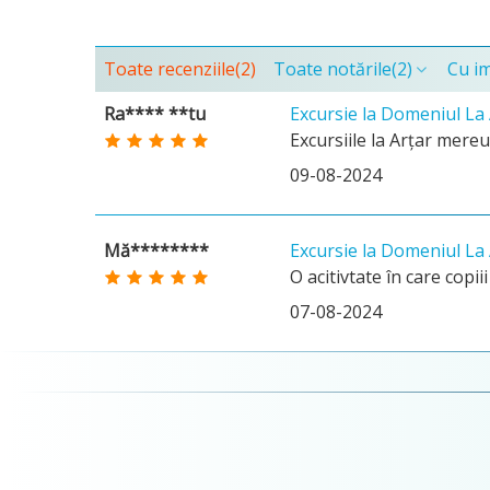
Toate recenziile
(2)
Toate notările
(2)
Cu i
Ra**** **tu
Excursie la Domeniul L
Excursiile la Arțar mereu
09-08-2024
Mă********
Excursie la Domeniul L
O acitivtate în care copi
07-08-2024