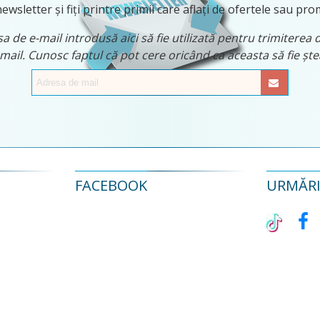
ewsletter și fiți printre primii care aflați de ofertele sau pro
 de e-mail introdusă aici să fie utilizată pentru trimiterea 
 mail. Cunosc faptul că pot cere oricând ca aceasta să fie ș
FACEBOOK
URMĂRIȚ