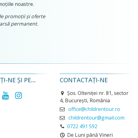
moțiile noastre.
de promoții și oferte
tearsă permanent.
I-NE ȘI PE...
CONTACTAȚI-NE
Șos. Olteniței nr. 81, sector
4, București, România
office@childrentour.ro
childrentour@gmail.com
0722 491 592
De Luni până Vineri