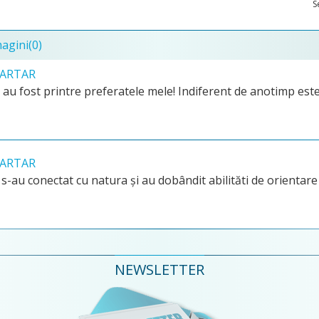
S
magini
(0)
a ARTAR
 au fost printre preferatele mele! Indiferent de anotimp este
a ARTAR
ii s-au conectat cu natura și au dobândit abilităti de orientar
NEWSLETTER