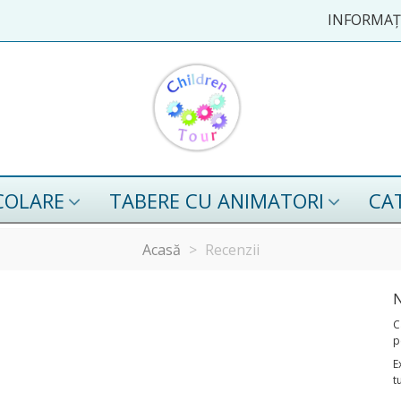
INFORMAȚI
COLARE
TABERE CU ANIMATORI
CA
Acasă
>
Recenzii
N
C
p
E
t