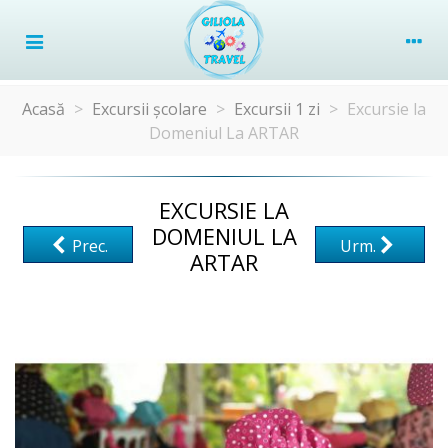
Acasă
>
Excursii școlare
>
Excursii 1 zi
>
Excursie la
Domeniul La ARTAR
EXCURSIE LA
DOMENIUL LA
Prec.
Urm.
ARTAR