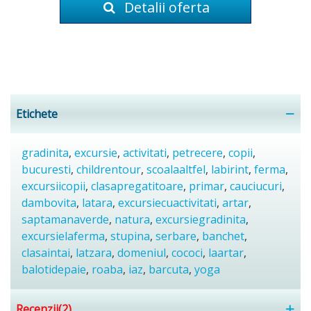
Detalii oferta
Etichete
gradinita
,
excursie
,
activitati
,
petrecere
,
copii
,
bucuresti
,
childrentour
,
scoalaaltfel
,
labirint
,
ferma
,
excursiicopii
,
clasapregatitoare
,
primar
,
cauciucuri
,
dambovita
,
latara
,
excursiecuactivitati
,
artar
,
saptamanaverde
,
natura
,
excursiegradinita
,
excursielaferma
,
stupina
,
serbare
,
banchet
,
clasaintai
,
latzara
,
domeniul
,
cococi
,
laartar
,
balotidepaie
,
roaba
,
iaz
,
barcuta
,
yoga
Recenzii(2)