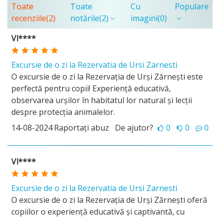
Toate
Toate
Cu
Populare
recenziile
(2)
notările
(2)
imagini
(0)
Vl****
Excursie de o zi la Rezervatia de Ursi Zarnesti
O excursie de o zi la Rezervația de Urși Zărnești este
perfectă pentru copii! Experiență educativă,
observarea urșilor în habitatul lor natural și lecții
despre protecția animalelor.
14-08-2024
Raportați abuz
De ajutor?
0
0
0
Vl****
Excursie de o zi la Rezervatia de Ursi Zarnesti
O excursie de o zi la Rezervația de Urși Zărnești oferă
copiilor o experiență educativă și captivantă, cu