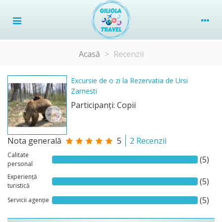
Acasă
>
Recenzii
Excursie de o zi la Rezervatia de Ursi
Zarnesti
Participanţi: Copii
Nota generală
5
2 Recenzii
Calitate
(5)
personal
Experiență
(5)
turistică
(5)
Servicii agenție