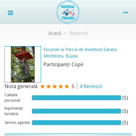
Acasă
>
Recenzii
Excursie la Parcul de Aventura Sarata-
Monteoru, Buzau
Participanţi: Copii
Nota generală
5
4 Recenzii
Calitate
(5)
personal
Experiență
(5)
turistică
(5)
Servicii agenție