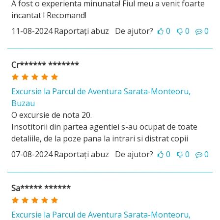
A fost o experienta minunata! Fiul meu a venit foarte
incantat ! Recomand!
11-08-2024
Raportați abuz
De ajutor?
0
0
0
Cr****** *******
Excursie la Parcul de Aventura Sarata-Monteoru,
Buzau
O excursie de nota 20.
Insotitorii din partea agentiei s-au ocupat de toate
detaliile, de la poze pana la intrari si distrat copii
07-08-2024
Raportați abuz
De ajutor?
0
0
0
Sa***** ******
Excursie la Parcul de Aventura Sarata-Monteoru,