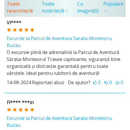
Toate
Toate
Cu
Populare
recenziile
(4)
notările
(4)
imagini
(0)
Vl****
Excursie la Parcul de Aventura Sarata-Monteoru,
Buzau
O excursie plină de adrenalină la Parcul de Aventură
Sărata-Monteoru! Trasee captivante, siguranță bine
organizată și distracție garantată pentru toate
vârstele. Ideal pentru iubitorii de aventură!
14-08-2024
Raportați abuz
De ajutor?
0
0
0
Fl**** ***in
Excursie la Parcul de Aventura Sarata-Monteoru,
Buzau