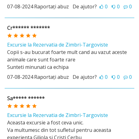
07-08-2024
Raportați abuz
De ajutor?
0
0
0
Cr****** *******
Excursie la Rezervatia de Zimbri-Targoviste
Copii s-au bucurat foarte mult cand au vazut aceste
animale care sunt foarte rare
Sunteti minunati ca echipa
07-08-2024
Raportați abuz
De ajutor?
0
0
0
Sa***** ******
Excursie la Rezervatia de Zimbri-Targoviste
Aceasta excursie a fost ceva unic.
Va multumesc din tot sufletul pentru aceasta
experienta Giliola si Cristi Cerbu