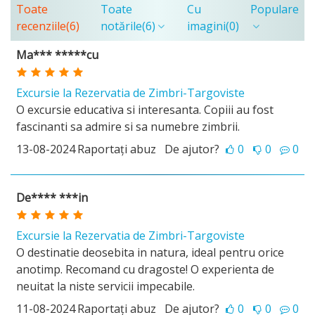
Toate
Toate
Cu
Populare
recenziile
(6)
notările
(6)
imagini
(0)
Ma*** *****cu
Excursie la Rezervatia de Zimbri-Targoviste
O excursie educativa si interesanta. Copiii au fost
fascinanti sa admire si sa numebre zimbrii.
13-08-2024
Raportați abuz
De ajutor?
0
0
0
De**** ***in
Excursie la Rezervatia de Zimbri-Targoviste
O destinatie deosebita in natura, ideal pentru orice
anotimp. Recomand cu dragoste! O experienta de
neuitat la niste servicii impecabile.
11-08-2024
Raportați abuz
De ajutor?
0
0
0