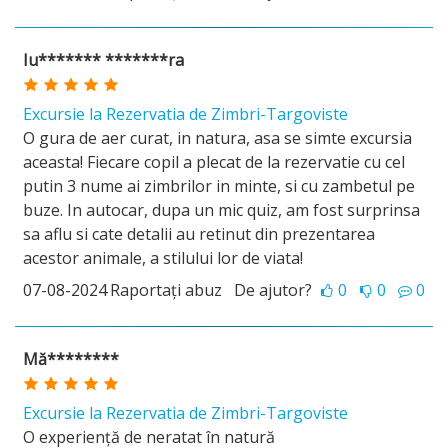
Iu******* *******ra
Excursie la Rezervatia de Zimbri-Targoviste
O gura de aer curat, in natura, asa se simte excursia
aceasta! Fiecare copil a plecat de la rezervatie cu cel
putin 3 nume ai zimbrilor in minte, si cu zambetul pe
buze. In autocar, dupa un mic quiz, am fost surprinsa
sa aflu si cate detalii au retinut din prezentarea
acestor animale, a stilului lor de viata!
07-08-2024
Raportați abuz
De ajutor?
0
0
0
Mă********
Excursie la Rezervatia de Zimbri-Targoviste
O experiență de neratat în natură