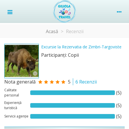
Acasă
>
Recenzii
Excursie la Rezervatia de Zimbri-Targoviste
Participanţi: Copii
Nota generală
5
6 Recenzii
Calitate
(5)
personal
Experiență
(5)
turistică
(5)
Servicii agenție