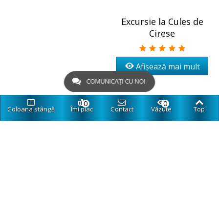
Excursie la Cules de
Cirese
Afișează mai mult
COMUNICAȚI CU NOI
0
0
Coloana stângă
Îmi plac
Contact
Văzute
Top
Excursie tematica
"Survival Abilities-Micii
Cercetasi", cu activitati
incluse
Afișează mai mult