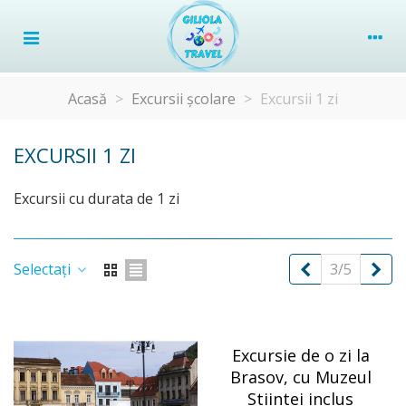
Acasă
>
Excursii școlare
>
Excursii 1 zi
EXCURSII 1 ZI
Excursii cu durata de 1 zi
Precedent
Um
Selectați
3/5
Excursie de o zi la
Brasov, cu Muzeul
Stiintei inclus