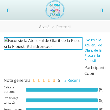
Acasă
>
Recenzii
Excursie la
Atelierul de
Olarit de la
Piscu si la
Ploiesti
Participanţi:
Copii
Nota generală
5
2 Recenzii
Calitate
(5)
personal
Experiență
(5)
turistică
(5)
Servicii agenție