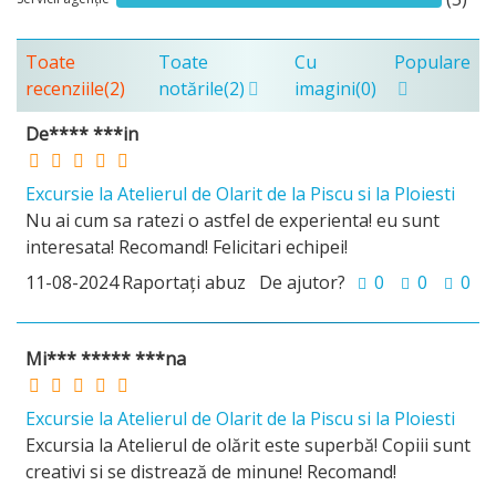
Toate
Toate
Cu
Populare
recenziile
(2)
notările
(2)
imagini
(0)
De**** ***in
Excursie la Atelierul de Olarit de la Piscu si la Ploiesti
Nu ai cum sa ratezi o astfel de experienta! eu sunt
interesata! Recomand! Felicitari echipei!
11-08-2024
Raportați abuz
De ajutor?
0
0
0
Mi*** ***** ***na
Excursie la Atelierul de Olarit de la Piscu si la Ploiesti
Excursia la Atelierul de olărit este superbă! Copiii sunt
creativi si se distrează de minune! Recomand!