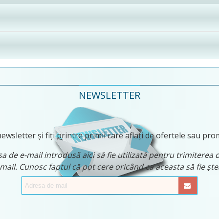
NEWSLETTER
ewsletter și fiți printre primii care aflați de ofertele sau pro
 de e-mail introdusă aici să fie utilizată pentru trimiterea 
 mail. Cunosc faptul că pot cere oricând ca aceasta să fie ș