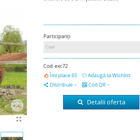
Participanţi
Cod:
exc72
Îmi place
65
Adaugă la Wishlist
Distribuie
Cod QR
Detalii oferta