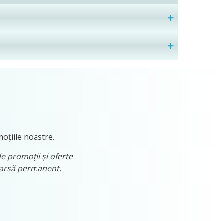
moțiile noastre.
de promoții și oferte
tearsă permanent.