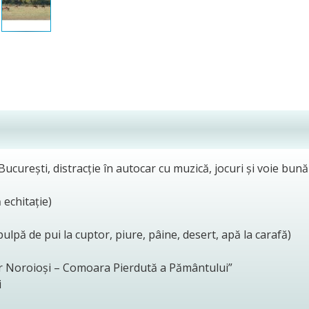
 București, distracție în autocar cu muzică, jocuri și voie bu
 echitație)
ulpă de pui la cuptor, piure, pâine, desert, apă la carafă)
ilor Noroioși – Comoara Pierdută a Pământului”
i