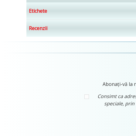
Etichete
Recenzii
Abonați-vă la n
Consimt ca adresa
speciale, prin