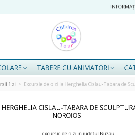
INFORMAȚI
COLARE
TABERE CU ANIMATORI
CA
sii 1 zi
>
Excursie de o zi la Herghelia Cislau-Tabara de S
LA HERGHELIA CISLAU-TABARA DE SCULPTU
NOROIOSI
excursie de o zi in judetul Buzau