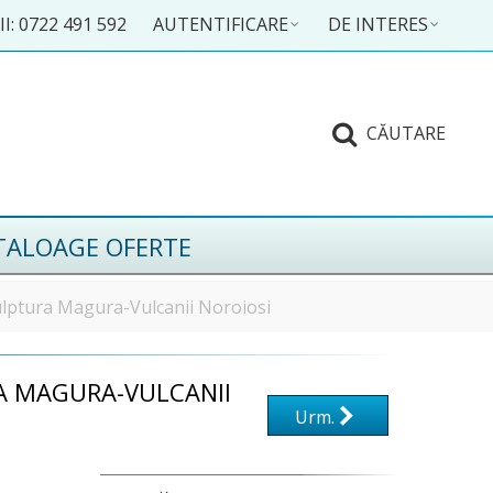
I: 0722 491 592
AUTENTIFICARE
DE INTERES
CĂUTARE
TALOAGE OFERTE
culptura Magura-Vulcanii Noroiosi
RA MAGURA-VULCANII
Urm.