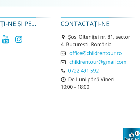
I-NE ȘI PE...
CONTACTAȚI-NE
Șos. Olteniței nr. 81, sector
4, București, România
office@childrentour.ro
childrentour@gmail.com
0722 491 592
De Luni până Vineri
10:00 - 18:00
0
Îmi plac