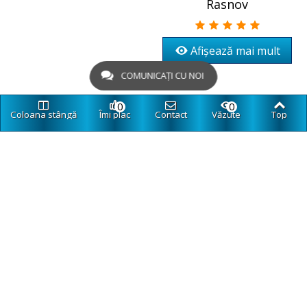
Rasnov
Afișează mai mult
COMUNICAȚI CU NOI
0
0
Coloana stângă
Îmi plac
Contact
Văzute
Top
Excursie la Domeniul
La ARTAR
Afișează mai mult