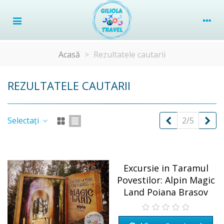
Acasă
>
Rezultatele cautarii
REZULTATELE CAUTARII
Precedent
Um
Selectați
2/5
Excursie in Taramul
Povestilor: Alpin Magic
Land Poiana Brasov