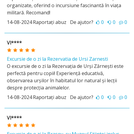
organizate, oferind o incursiune fascinantă în viața
militară. Recomand!
14-08-2024
Raportați abuz
De ajutor?
0
0
0
Vl****
Excursie de o zi la Rezervatia de Ursi Zarnesti
O excursie de o zi la Rezervația de Urși Zărnești este
perfectă pentru copii! Experiență educativă,
observarea urșilor în habitatul lor natural și lecții
despre protecția animalelor.
14-08-2024
Raportați abuz
De ajutor?
0
0
0
Vl****