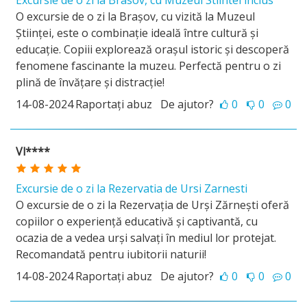
Excursie de o zi la Brasov, cu Muzeul Stiintei inclus
O excursie de o zi la Brașov, cu vizită la Muzeul
Științei, este o combinație ideală între cultură și
educație. Copiii explorează orașul istoric și descoperă
fenomene fascinante la muzeu. Perfectă pentru o zi
plină de învățare și distracție!
14-08-2024
Raportați abuz
De ajutor?
0
0
0
Vl****
Excursie de o zi la Rezervatia de Ursi Zarnesti
O excursie de o zi la Rezervația de Urși Zărnești oferă
copiilor o experiență educativă și captivantă, cu
ocazia de a vedea urși salvați în mediul lor protejat.
Recomandată pentru iubitorii naturii!
14-08-2024
Raportați abuz
De ajutor?
0
0
0