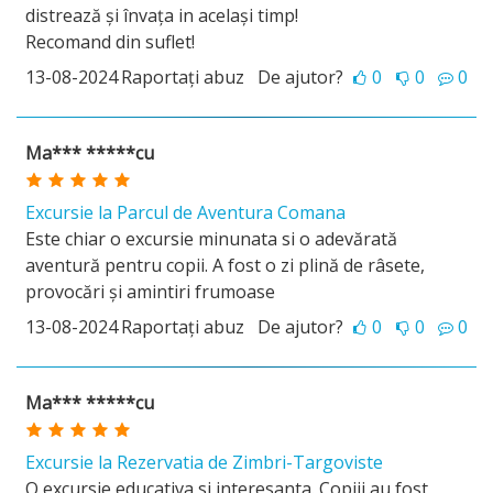
distrează și învața in același timp!
Recomand din suflet!
13-08-2024
Raportați abuz
De ajutor?
0
0
0
Ma*** *****cu
Excursie la Parcul de Aventura Comana
Este chiar o excursie minunata si o adevărată
aventură pentru copii. A fost o zi plină de râsete,
provocări și amintiri frumoase
13-08-2024
Raportați abuz
De ajutor?
0
0
0
Ma*** *****cu
Excursie la Rezervatia de Zimbri-Targoviste
O excursie educativa si interesanta. Copiii au fost