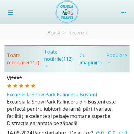
Acasă
>
Recenzii
Toate
Toate
Cu
Populare
notările
(112)
recenziile
(112)
imagini
(1)
Vl****
Excursie la Snow Park Kalinderu Busteni
Excursia la Snow Park Kalinderu din Bușteni este
perfectă pentru iubitorii de iarnă: pârtii variate,
facilități excelente și peisaje montane superbe.
Distracție garantată pe zăpadă!
14-08-2024
Raportați abuz
De ajutor?
0
0
0