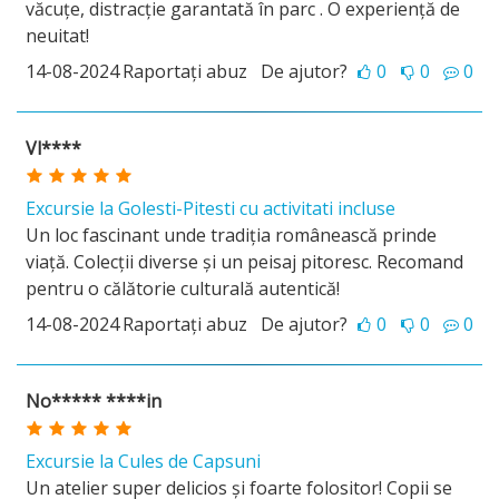
văcuțe, distracție garantată în parc . O experiență de
neuitat!
14-08-2024
Raportați abuz
De ajutor?
0
0
0
Vl****
Excursie la Golesti-Pitesti cu activitati incluse
Un loc fascinant unde tradiția românească prinde
viață. Colecții diverse și un peisaj pitoresc. Recomand
pentru o călătorie culturală autentică!
14-08-2024
Raportați abuz
De ajutor?
0
0
0
No***** ****in
Excursie la Cules de Capsuni
Un atelier super delicios și foarte folositor! Copii se