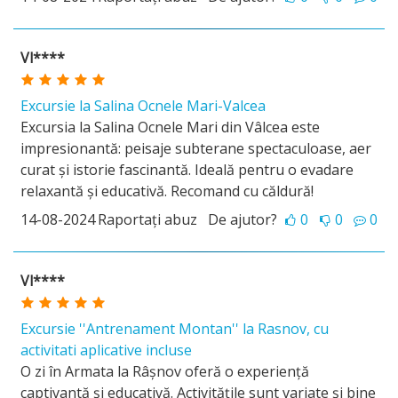
Vl****
Excursie la Salina Ocnele Mari-Valcea
Excursia la Salina Ocnele Mari din Vâlcea este
impresionantă: peisaje subterane spectaculoase, aer
curat și istorie fascinantă. Ideală pentru o evadare
relaxantă și educativă. Recomand cu căldură!
14-08-2024
Raportați abuz
De ajutor?
0
0
0
Vl****
Excursie ''Antrenament Montan'' la Rasnov, cu
activitati aplicative incluse
O zi în Armata la Râșnov oferă o experiență
captivantă și educativă. Activitățile sunt variate și bine