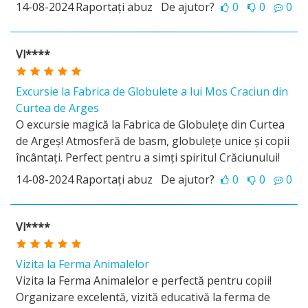
14-08-2024
Raportați abuz
De ajutor?
0
0
0
Vl****
Excursie la Fabrica de Globulete a lui Mos Craciun din
Curtea de Arges
O excursie magică la Fabrica de Globulețe din Curtea
de Argeș! Atmosferă de basm, globulețe unice și copii
încântați. Perfect pentru a simți spiritul Crăciunului!
14-08-2024
Raportați abuz
De ajutor?
0
0
0
Vl****
Vizita la Ferma Animalelor
Vizita la Ferma Animalelor e perfectă pentru copii!
Organizare excelentă, vizită educativă la ferma de