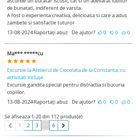
ascunde un bucatar iscusit, cat si un adevarat iubitor
de bunatati, indiferent de varsta.
A fost o experienta creativa, delicioasa si care a adus
zambete si satisfactie tuturor
13-08-2024
Raportați abuz
De ajutor?
0
0
0
Ma*** *****cu
Excursie la Atelierul de Ciocolata de la Constanta, cu
activitati incluse
Excursie gandita special pentru distractia si bucuria
copiilor.
13-08-2024
Raportați abuz
De ajutor?
0
0
0
Se afiseaza 1-20 din 112 produs(e)
Precedent
Umătorul
1
2
3
…
6