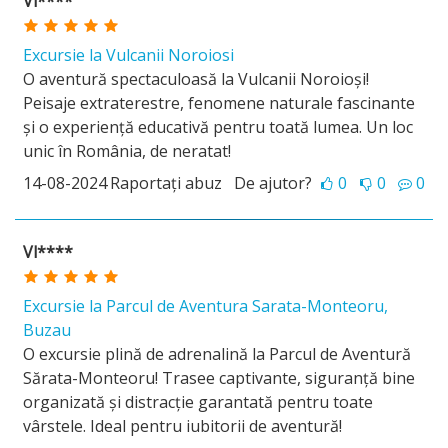
Vl****
Excursie la Vulcanii Noroiosi
O aventură spectaculoasă la Vulcanii Noroioși!
Peisaje extraterestre, fenomene naturale fascinante
și o experiență educativă pentru toată lumea. Un loc
unic în România, de neratat!
14-08-2024
Raportați abuz
De ajutor?
0
0
0
Vl****
Excursie la Parcul de Aventura Sarata-Monteoru,
Buzau
O excursie plină de adrenalină la Parcul de Aventură
Sărata-Monteoru! Trasee captivante, siguranță bine
organizată și distracție garantată pentru toate
vârstele. Ideal pentru iubitorii de aventură!