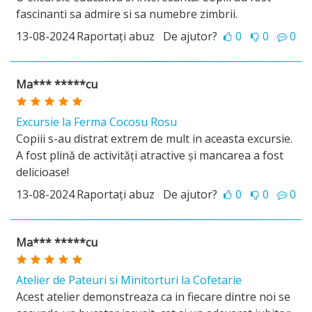
fascinanti sa admire si sa numebre zimbrii.
13-08-2024
Raportați abuz
De ajutor?
0
0
0
Ma*** *****cu
Excursie la Ferma Cocosu Rosu
Copiii s-au distrat extrem de mult in aceasta excursie.
A fost plină de activități atractive și mancarea a fost
delicioase!
13-08-2024
Raportați abuz
De ajutor?
0
0
0
Ma*** *****cu
Atelier de Pateuri si Minitorturi la Cofetarie
Acest atelier demonstreaza ca in fiecare dintre noi se