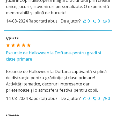
Jucării! Copiii descoperă magia Crăciunului prin creații
unice, jocuri și suveniruri personalizate. O experiență
memorabilă și plină de bucurie!
14-08-2024
Raportați abuz
De ajutor?
0
0
0
Vl****
Excursie de Halloween la Doftana-pentru gradi si
clase primare
Excursie de Halloween la Doftana captivantă și plină
de distracție pentru grădinițe și clase primare!
Activități tematice, decoruri interesante dar
prietenoase și o atmosferă festivă pentru copii.
14-08-2024
Raportați abuz
De ajutor?
0
0
0