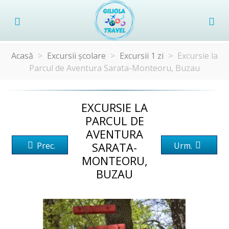
Acasă
>
Excursii școlare
>
Excursii 1 zi
>
Excursie la
Parcul de Aventura Sarata-Monteoru, Buzau
EXCURSIE LA
PARCUL DE
AVENTURA
SARATA-
Prec.
Urm.
MONTEORU,
BUZAU