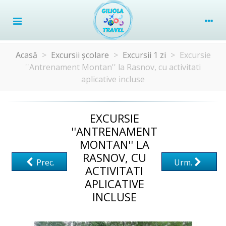
Acasă
>
Excursii școlare
>
Excursii 1 zi
>
Excursie
''Antrenament Montan'' la Rasnov, cu activitati
aplicative incluse
EXCURSIE
''ANTRENAMENT
MONTAN'' LA
RASNOV, CU
Prec.
Urm.
ACTIVITATI
APLICATIVE
INCLUSE