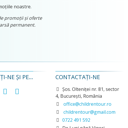
moțiile noastre.
de promoții și oferte
tearsă permanent.
I-NE ȘI PE...
CONTACTAȚI-NE
Șos. Olteniței nr. 81, sector
4, București, România
office@childrentour.ro
childrentour@gmail.com
0722 491 592