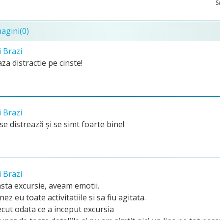
S
magini
(0)
i Brazi
a distractie pe cinste!
i Brazi
se distrează și se simt foarte bine!
i Brazi
sta excursie, aveam emotii.
z eu toate activitatiile si sa fiu agitata.
ecut odata ce a inceput excursia