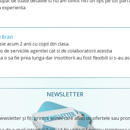
upat de toate detaliile si nu am simtit nici un lips pe tot parc
a experienta
i Brazi
ie acum 2 anii cu copii din clasa.
de serviciile agentiei cat si de colaboratorii acestia
o sa fie prea lunga dar insotitorii au fost flexibili si s-au 
NEWSLETTER
ewsletter și fiți printre primii care aflați de ofertele sau pro
 de e-mail introdusă aici să fie utilizată pentru trimiterea 