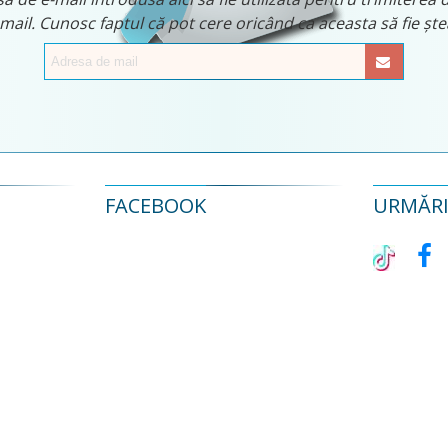
 mail. Cunosc faptul că pot cere oricând ca aceasta să fie ș
FACEBOOK
URMĂRIȚ