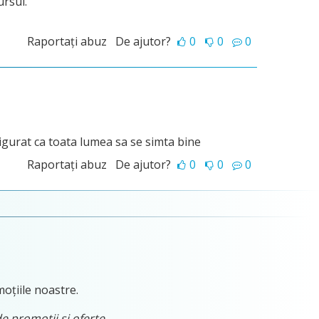
ursul.
Raportați abuz
De ajutor?
0
0
0
asigurat ca toata lumea sa se simta bine
Raportați abuz
De ajutor?
0
0
0
moțiile noastre.
de promoții și oferte