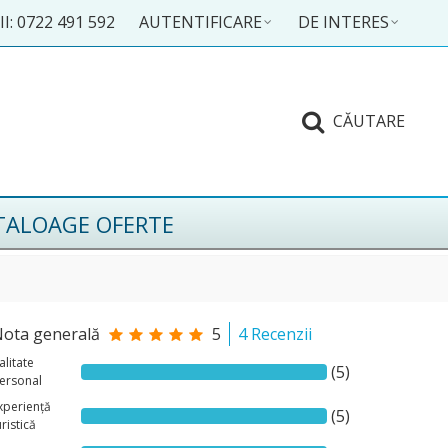
I: 0722 491 592
AUTENTIFICARE
DE INTERES
CĂUTARE
TALOAGE OFERTE
ota generală
5
4 Recenzii
alitate
(5)
ersonal
xperiență
(5)
uristică