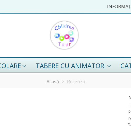
INFORMAȚI
COLARE
TABERE CU ANIMATORI
CA
Acasă
>
Recenzii
N
C
p
E
t