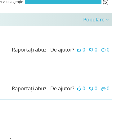
(5)
ervicii agenție
Populare
Raportați abuz
De ajutor?
0
0
0
Raportați abuz
De ajutor?
0
0
0