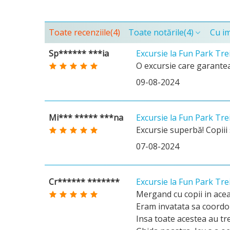
Toate recenziile
(4)
Toate notările
(4)
Cu i
Sp****** ***ia
Excursie la Fun Park Tre
O excursie care garanteaz
09-08-2024
Mi*** ***** ***na
Excursie la Fun Park Tre
Excursie superbă! Copiii 
07-08-2024
Cr****** *******
Excursie la Fun Park Tre
Mergand cu copii in acea
Eram invatata sa coordone
Insa toate acestea au tr