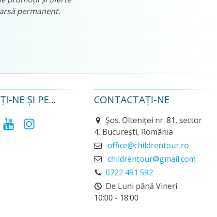
tearsă permanent.
I-NE ȘI PE...
CONTACTAȚI-NE
Șos. Olteniței nr. 81, sector
4, București, România
office@childrentour.ro
childrentour@gmail.com
0722 491 592
De Luni până Vineri
10:00 - 18:00