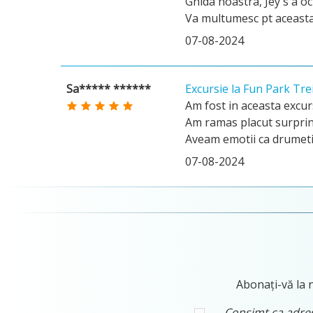
Ghida noastra, Jey s a oc
Va multumesc pt aceast
07-08-2024
Sa***** ******
Excursie la Fun Park Tre
Am fost in aceasta excurs
Am ramas placut surprins 
Aveam emotii ca drumetia 
07-08-2024
Abonați-vă la n
Consimt ca adresa