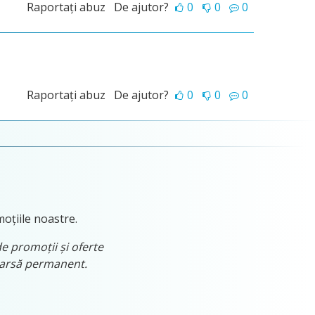
Raportați abuz
De ajutor?
0
0
0
Raportați abuz
De ajutor?
0
0
0
moțiile noastre.
de promoții și oferte
tearsă permanent.