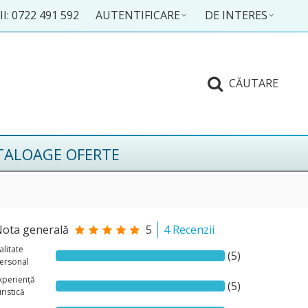
I: 0722 491 592
AUTENTIFICARE
DE INTERES
CĂUTARE
TALOAGE OFERTE
ota generală
5
4 Recenzii
alitate
(5)
ersonal
xperiență
(5)
uristică