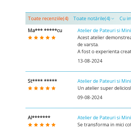
Toate recenziile
(4)
Toate notările
(4)
Cu i
Ma*** *****cu
Atelier de Pateuri si Min
Acest atelier demonstreaz
de varsta.
A fost o experienta creat
13-08-2024
St**** *****
Atelier de Pateuri si Min
Un atelier super delicios!
09-08-2024
Al*******
Atelier de Pateuri si Min
Se transforma in mici cof