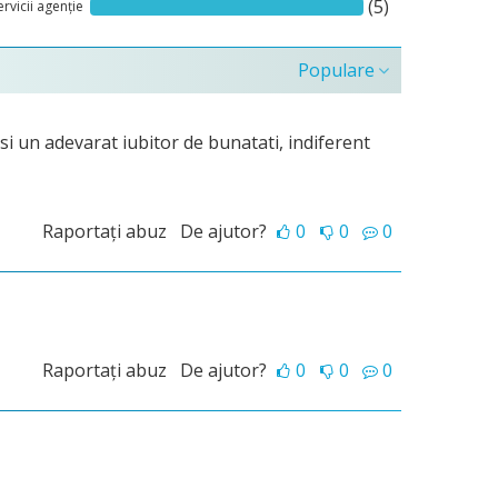
(5)
ervicii agenție
Populare
si un adevarat iubitor de bunatati, indiferent
Raportați abuz
De ajutor?
0
0
0
Raportați abuz
De ajutor?
0
0
0