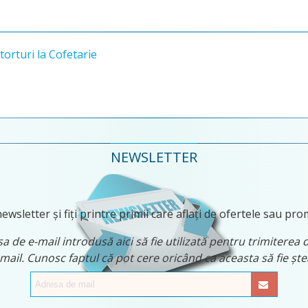
itorturi la Cofetarie
NEWSLETTER
ewsletter și fiți printre primii care aflați de ofertele sau pro
 de e-mail introdusă aici să fie utilizată pentru trimiterea 
 mail. Cunosc faptul că pot cere oricând ca aceasta să fie ș