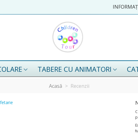
INFORMAȚI
COLARE
TABERE CU ANIMATORI
CA
Acasă
>
Recenzii
ofetarie
N
C
p
E
t