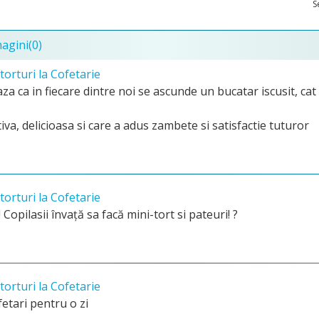
S
magini
(0)
itorturi la Cofetarie
a ca in fiecare dintre noi se ascunde un bucatar iscusit, cat 
iva, delicioasa si care a adus zambete si satisfactie tuturor
itorturi la Cofetarie
 Copilasii învață sa facă mini-tort si pateuri! ?
itorturi la Cofetarie
etari pentru o zi