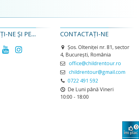
I-NE ȘI PE...
CONTACTAȚI-NE
Șos. Olteniței nr. 81, sector
4, București, România
office@childrentour.ro
childrentour@gmail.com
0722 491 592
De Luni până Vineri
10:00 - 18:00
0
Îmi plac