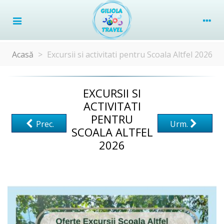
Acasă
>
Excursii si activitati pentru Scoala Altfel 2026
EXCURSII SI
ACTIVITATI
PENTRU
Prec.
Urm.
SCOALA ALTFEL
2026