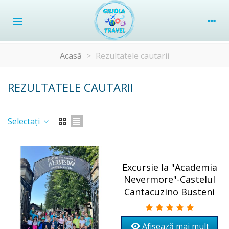
Acasă
>
Rezultatele cautarii
REZULTATELE CAUTARII
Selectați
Excursie la "Academia
Nevermore"-Castelul
Cantacuzino Busteni
Afișează mai mult